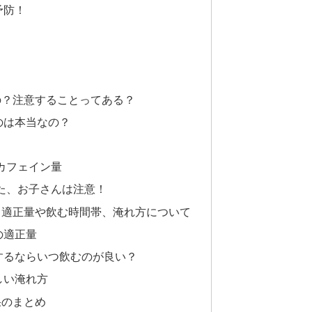
予防！
の？注意することってある？
のは本当なの？
カフェイン量
た、お子さんは注意！
！適正量や飲む時間帯、淹れ方について
の適正量
するならいつ飲むのが良い？
しい淹れ方
果のまとめ