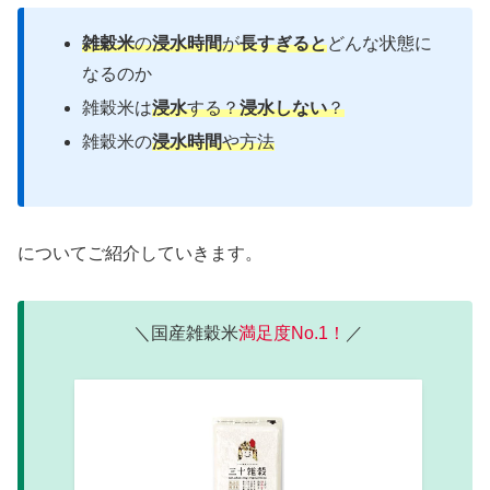
雑穀米
の
浸水時間
が
長すぎると
どんな状態に
なるのか
雑穀米は
浸水
する？
浸水しない
？
雑穀米の
浸水時間
や方法
についてご紹介していきます。
＼国産雑穀米
満足度No.1！
／