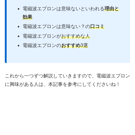
電磁波エプロンは意味ないといわれる
理由と
効果
電磁波エプロンは意味ない？の
口コミ
電磁波エプロンが
おすすめな人
電磁波エプロンの
おすすめ
3選
これから一つずつ解説していきますので、電磁波エプロン
に興味がある人は、本記事を参考にしてくださいね！