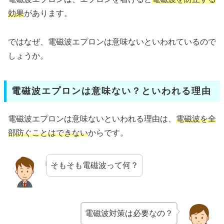
効果
があります。
ではなぜ、電磁波エプロンは意味ないといわれているので
しょうか。
電磁波エプロンは意味ない？といわれる理由
電磁波エプロンは意味ないといわれる理由は、
電磁波を全
部防ぐことはできない
からです。
そもそも電磁波って何？
電磁波対策は必要なの？