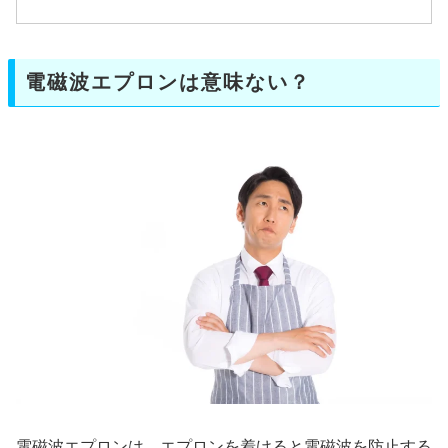
電磁波エプロンは意味ない？
電磁波エプロンは、エプロンを着けると
電磁波を防止する