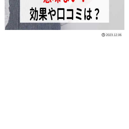
2023.12.06