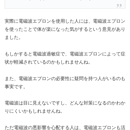
実際に電磁波エプロンを使用した人には、電磁波エプロン
を使ったことで体が楽になった気がするという意見があり
ました。
もしかすると電磁波過敏症で、電磁波エプロンによって症
状が軽減されているのかもしれませんね。
また、電磁波エプロンの必要性に疑問を持つ人がいるのも
事実です。
電磁波は目に見えないですし、どんな対策になるのかわか
りにくいかもしれませんね。
ただ電磁波の悪影響を心配する人は、電磁波エプロンも活