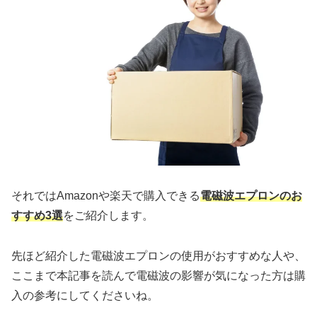
それではAmazonや楽天で購入できる
電磁波エプロンのお
すすめ3選
をご紹介します。
先ほど紹介した電磁波エプロンの使用がおすすめな人や、
ここまで本記事を読んで電磁波の影響が気になった方は購
入の参考にしてくださいね。