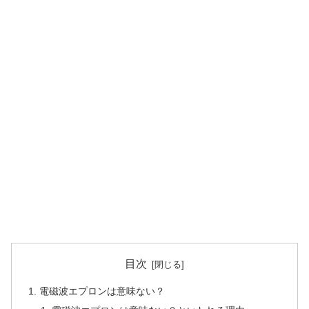
目次
電磁波エプロンは意味ない？