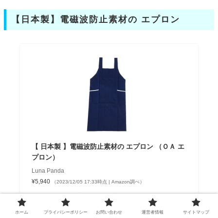
【日本製】電磁波防止素材の エプロン
【 日本製 】電磁波防止素材の エプロン （ＯＡ エ
プロン）
Luna Panda
¥5,940
（2023/12/05 17:33時点 | Amazon調べ）
＼楽天ポイント5倍セール！／
楽天市場
ホーム
プライバシーポリシー
お問い合わせ
運営者情報
サイトマップ