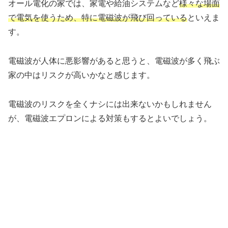
オール電化の家では、家電や給油システムなど
様々な場面
で電気を使うため、特に電磁波が飛び回っている
といえま
す。
電磁波が人体に悪影響があると思うと、電磁波が多く飛ぶ
家の中はリスクが高いかなと感じます。
電磁波のリスクを全くナシには出来ないかもしれません
が、電磁波エプロンによる対策もするとよいでしょう。