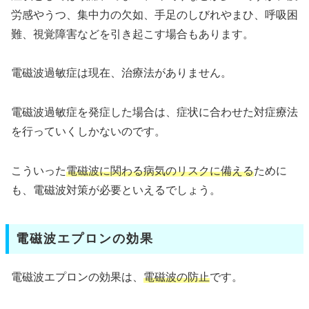
労感やうつ、集中力の欠如、手足のしびれやまひ、呼吸困
難、視覚障害などを引き起こす場合もあります。
電磁波過敏症は現在、治療法がありません。
電磁波過敏症を発症した場合は、症状に合わせた対症療法
を行っていくしかないのです。
こういった
電磁波に関わる病気のリスクに備える
ために
も、電磁波対策が必要といえるでしょう。
電磁波エプロンの効果
電磁波エプロンの効果は、
電磁波の防止
です。