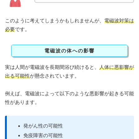
このように考えてしまうかもしれませんが、
電磁波対策は
必要
です。
電磁波の体への影響
実は人間が電磁波を長期間浴び続けると、
人体に悪影響が
出る可能性
が懸念されています。
例えば、電磁波によって以下のような悪影響が起きる可能
性があります。
発がん性の可能性
免疫障害の可能性