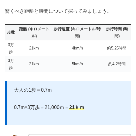
驚くべき距離と時間について探ってみましょう。
距離 (キロメート
歩行速度 (キロメートル/時
歩行時間 (時
歩数
ル)
間)
間)
3万
21km
4km/h
約5.25時間
歩
3万
21km
5km/h
約4.2時間
歩
大人の1歩＝0.7m
0.7m×3万歩＝21,000ｍ＝
21ｋｍ