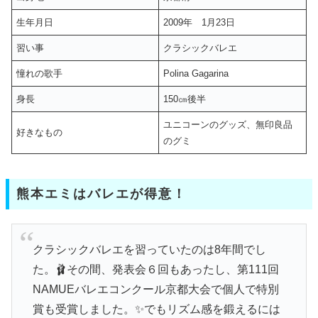
生年月日
2009年 1月23日
習い事
クラシックバレエ
憧れの歌手
Polina Gagarina
身長
150㎝後半
ユニコーンのグッズ、無印良品
好きなもの
のグミ
熊本エミはバレエが得意！
クラシックバレエを習っていたのは8年間でし
た。🩰その間、発表会６回もあったし、第111回
NAMUEバレエコンクール京都大会で個人で特別
賞も受賞しました。✨でもリズム感を鍛えるには