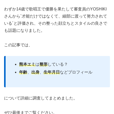
わずか14歳で歌唱王で優勝を果たして審査員のYOSHIKI
さんから´才能だけではなくて、細部に渡って努力されて
いる´と評価され、その整った顔立ちとスタイルの良さで
も話題になりました。
この記事では、
熊本エミ
は
整形
している？
年齢
、
出身
、
生年月日
などプロフィール
について詳細に調査してまとめました。
ぜひ最後までご覧ください。