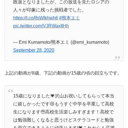
敗退となりましたが、この放送を見たロシアの
人々が印象に残った挑戦者でした。
https://t.co/lfsWIkhwh6
#熊本エミ
pic.twitter.com/VJRWaxItHh
— Emi Kumamoto/熊本エミ (@emi_kumamoto)
September 28, 2020
上記の動画が8歳、下記の動画が15歳の頃の顔立ちです。
15歳になりました💗沢山お祝いしてもらって本当
に嬉しかったです😢もうすぐ中学を卒業して高校
生になります🥹高校生活楽しみすぎます！高校で
は勉強難しくなると思うけどステラコードと勉強
を両立できるように頑張ります!💗これからも応援