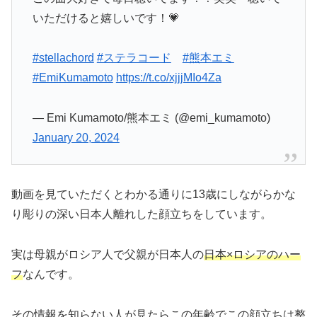
いただけると嬉しいです！💗
#stellachord
#ステラコード
#熊本エミ
#EmiKumamoto
https://t.co/xjjjMIo4Za
— Emi Kumamoto/熊本エミ (@emi_kumamoto)
January 20, 2024
動画を見ていただくとわかる通りに13歳にしながらかな
り彫りの深い日本人離れした顔立ちをしています。
実は母親がロシア人で父親が日本人の
日本×ロシアのハー
フ
なんです。
その情報を知らない人が見たらこの年齢でこの顔立ちは整