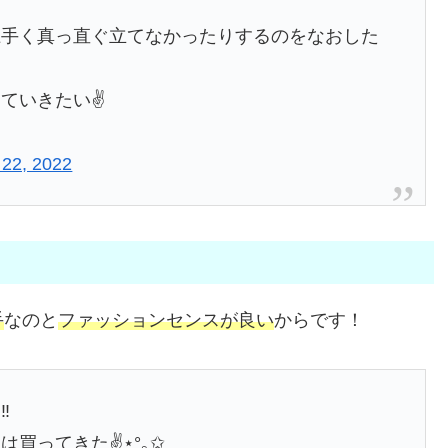
上手く真っ直ぐ立てなかったりするのをなおした
ていきたい✌️
 22, 2022
手
なのと
ファッションセンスが良い
からです！
️
買ってきた✌️⋆°｡✩