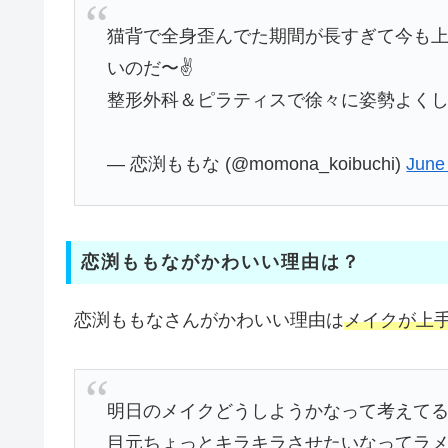
猫背で全身歪んでた期間が長すぎて今も
いのだ〜✌️
整形外科＆ピラティスで徐々に姿勢よくし
— 恋渕ももな (@momona_koibuchi)
June
恋渕ももながかわいい理由は？
恋渕ももなさんがかわいい理由は
メイクが上
明日のメイクどうしようかなって考えてる‼
目元ちょっとキラキラさせたいなってラメは