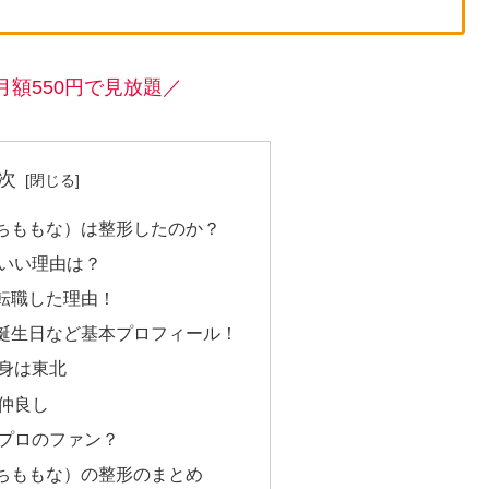
月額550円で見放題／
次
ちももな）は整形したのか？
いい理由は？
転職した理由！
誕生日など基本プロフィール！
身は東北
仲良し
プロのファン？
ちももな）の整形のまとめ