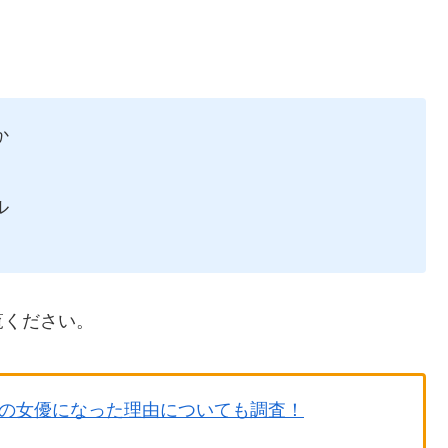
か
ル
覧ください。
の女優になった理由についても調査！