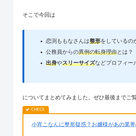
そこで今回は
恋渕ももなさんは
整形
をしているの
公務員からの
異例の転身理由
とは？
出身
や
スリーサイズ
などプロフィー
についてまとめてみました。ぜひ最後までご
小宵こなんに整形疑惑？お嬢様があの業界