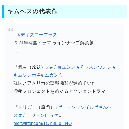
キムヘスの代表作
⋰
#ディズニープラス
2024年韓国ドラマ ラインナップ解禁🎬
⋱
『暴君（原題）』
#チョユンス
#チャスンウォン
#
キムソンホ
#キムガンウ
韓国とアメリカの諜報機関が進めていた
極秘プロジェクトをめぐるアクションドラマ
『トリガー（原題）』
#チョンソンイル
#キムヘ
ス
#チュジョンヒョク
…
pic.twitter.com/1CY8LloHNO