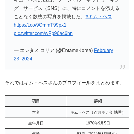
グ・サービス（SNS）に、特にコメントを添える
ことなく数枚の写真を掲載した。
#キム・ヘス
https://t.co/9OmmT99px1
pic.twitter.com/wFp96ac6hn
— エンタメ コリア (@EntameKorea)
February
23, 2024
それではキム・ヘスさんのプロフィールをまとめます。
項目
詳細
本名
キム・ヘス（김혜수 / 金 憓秀）
生年月日
1970年9月5日
年齢
53歳（2024年3月現在）