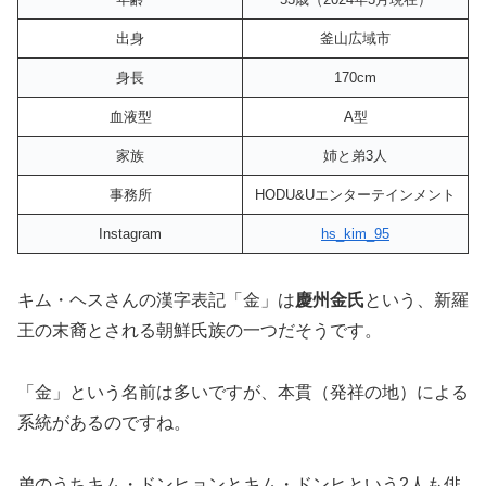
出身
釜山広域市
身長
170cm
血液型
A型
家族
姉と弟3人
事務所
HODU&Uエンターテインメント
Instagram
hs_kim_95
キム・ヘスさんの漢字表記「金」は
慶州金氏
という、新羅
王の末裔とされる朝鮮氏族の一つだそうです。
「金」という名前は多いですが、本貫（発祥の地）による
系統があるのですね。
弟のうち
キム・ドンヒョン
と
キム・ドンヒ
という2人も俳