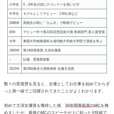
小学生
5，6年生の頃にテコンドーを習いだす
中学生
モデルとしてデビュー、CM出演など
1986年
高校生の時に「カムボ」で映画デビュー
同年
デビュー作で第22回百想芸術大賞 映画部門 新人賞受賞
大学
東国大学校映画科＆成均館大学校大学院で演技を学ぶ
1993年
第14回青龍賞 主演女優賞
↓
以後、受賞歴多数
2023年
第28回春史大賞映画祭 女優主演賞
数々の受賞歴を見ると、女優としてお仕事を始めてからず
っと第一線でご活躍されてきたことがよくわかります。
初めて主演女優賞を獲得した後、
30年間青龍賞のMC
を務
めましたが、最後のMCのスピーチが上に貼ったX投稿で