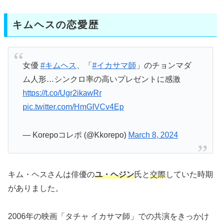
キムヘスの恋愛歴
女優
#キムヘス
、「
#イカサマ師
」のチョンマダ
ム人形…シンクロ率の高いプレゼントに感激
https://t.co/Ugr2ikawRr
pic.twitter.com/HmGIVCv4Ep
— Korepoコレポ (@Kkorepo)
March 8, 2024
キム・ヘスさんは俳優の
ユ・ヘジン
氏と
交際
していた時期
がありました。
2006年の映画「タチャ イカサマ師」での共演をきっかけ