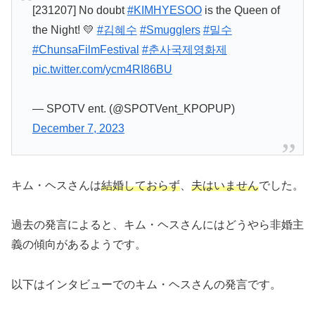
[231207] No doubt
#KIMHYESOO
is the Queen of
the Night! 💛
#김혜수
#Smugglers
#밀수
#ChunsaFilmFestival
#춘사국제영화제
pic.twitter.com/ycm4RI86BU
— SPOTV ent. (@SPOTVent_KPOPUP)
December 7, 2023
キム・ヘスさんは
結婚しておらず
、
夫はいません
でした。
過去の発言によると、キム・ヘスさんにはどうやら非婚主
義の傾向があるようです。
以下はインタビューでのキム・ヘスさんの発言です。