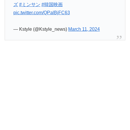
ズ
#ミンサン
#韓国映画
pic.twitter.com/QPalBjFC63
— Kstyle (@Kstyle_news)
March 11, 2024