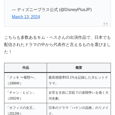
— ディズニープラス公式 (@DisneyPlusJP)
March 13, 2024
こちらも多数あるキム・ヘスさんの出演作品で、日本でも
配信されたドラマの中から代表作と言えるものを選びまし
た！
作品
概要
「クッキ 〜菊熙〜」
最高視聴率53.1%を記録した大ヒットド
（1999年）
ラマ。
「チャン・ヒビン」
女官を主役に宮廷での派閥争いを描く大
（2002年）
河史劇。
「オフィスの女王」
日本のドラマ「ハケンの品格」のリメイ
（2013年）
ク。