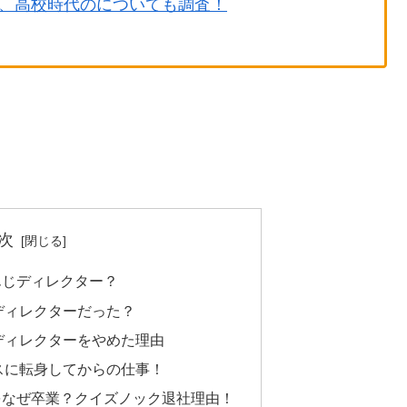
、高校時代のについても調査！
次
んじディレクター？
ディレクターだった？
ディレクターをやめた理由
スに転身してからの仕事！
をなぜ卒業？クイズノック退社理由！