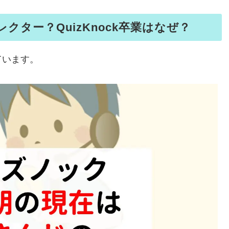
ター？QuizKnock卒業はなぜ？
ています。