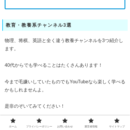
教育・教養系チャンネル3選
物理、将棋、英語と全く違う教養チャンネルを3つ紹介し
ます。
40代からでも学べることはたくさんあります！
今まで毛嫌いしていたものでもYouTubeなら楽しく学べる
かもしれませんよ。
是非のぞいてみてください！
のもと物理愛
ホーム
プライバシーポリシー
お問い合わせ
運営者情報
サイトマップ