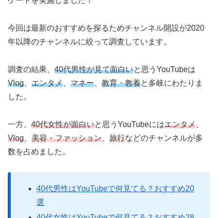
ケートを実施しました！
今回は最新のおすすめを探るためチャンネル開設が2020
年以降のチャンネルに絞って調査しています。
調査の結果、
40代男性が見て面白い
と思うYouTubeは
Vlog
、
エンタメ
、
マネー
、
教育
・
教養
と多岐にわたりま
した。
一方、
40代女性が面白い
と思うYouTubeには
エンタメ
、
Vlog
、
美容・ファッション
、
旅行
などのチャンネルが多
数を占めました。
40代男性はYouTubeで何見てる？おすすめ20
選
40代女性はYouTubeで何見てる？おすすめ28