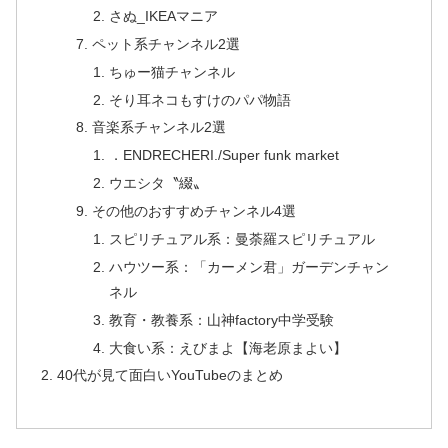
さぬ_IKEAマニア
ペット系チャンネル2選
ちゅー猫チャンネル
そり耳ネコもすけのパパ物語
音楽系チャンネル2選
．ENDRECHERI./Super funk market
ウエシタ〝綴〟
その他のおすすめチャンネル4選
スピリチュアル系：曼荼羅スピリチュアル
ハウツー系：「カーメン君」ガーデンチャン
ネル
教育・教養系：山神factory中学受験
大食い系：えびまよ【海老原まよい】
40代が見て面白いYouTubeのまとめ