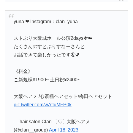
yuna ❤︎ Instagram：clan_yuna
ストぷり大阪城ホール公演2days🍓👑
たくさんのすとぷりすなーさんと
お話できて楽しかったです🥺🎵
《料金》
ご新規様¥1900~ 土日祝¥2400~
大阪ヘアメ /心斎橋ヘアセット/梅田ヘアセット
pic.twitter.com/wAfluMFP0k
— hair salon Clan – ̗̀ ♡ ̖́- 大阪ヘアメ
(@clan__group)
April 18, 2023