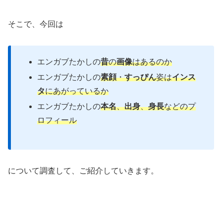
そこで、今回は
エンガブたかしの
昔
の
画像
はあるのか
エンガブたかしの
素顔
・
すっぴん
姿は
インス
タ
にあがっているか
エンガブたかしの
本名
、
出身
、
身長
などのプ
ロフィール
について調査して、ご紹介していきます。