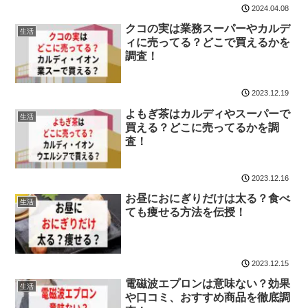
2024.04.08
クコの実は業務スーパーやカルデ
生活
ィに売ってる？どこで買えるかを
調査！
2023.12.19
よもぎ茶はカルディやスーパーで
生活
買える？どこに売ってるかを調
査！
2023.12.16
お昼におにぎりだけは太る？食べ
生活
ても痩せる方法を伝授！
2023.12.15
電磁波エプロンは意味ない？効果
生活
や口コミ、おすすめ商品を徹底調