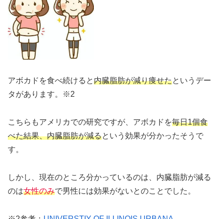
アボカドを食べ続けると
内臓脂肪が減り痩せた
というデー
タがあります。※2
こちらもアメリカでの研究ですが、アボカドを
毎日1個食
べた結果、内臓脂肪が減る
という効果が分かったそうで
す。
しかし、現在のところ分かっているのは、内臓脂肪が減る
のは
女性のみ
で男性には効果がないとのことでした。
※2参考：
UNIVERSTIY OF ILLINOIS URBANA