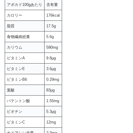
アボカド100gあたり
含有量
カロリー
176kcal
脂質
17.5g
食物繊維総量
5.6g
カリウム
590mg
ビタミンA
9.8μg
ビタミンE
3.6μg
ビタミンB6
0.29mg
葉酸
83μg
パテントン酸
1.55mg
ビオチン
5.3μg
ビタミンC
12mg
ナイアシン当量
2.3mg