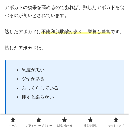
アボカドの効果を高めるのであれば、熟したアボカドを食
べるのが良いとされています。
熟したアボカドは
不飽和脂肪酸が多く、栄養も豊富
です。
熟したアボカドは、
果皮が黒い
ツヤがある
ふっくらしている
押すと柔らかい
のがポイントです。
ホーム
プライバシーポリシー
お問い合わせ
運営者情報
サイトマップ