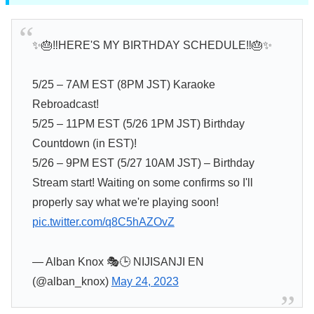
✨🎂‼️HERE'S MY BIRTHDAY SCHEDULE‼️🎂✨
5/25 – 7AM EST (8PM JST) Karaoke
Rebroadcast!
5/25 – 11PM EST (5/26 1PM JST) Birthday
Countdown (in EST)!
5/26 – 9PM EST (5/27 10AM JST) – Birthday
Stream start! Waiting on some confirms so I'll
properly say what we're playing soon!
pic.twitter.com/q8C5hAZOvZ
— Alban Knox 🎭🕒 NIJISANJI EN
(@alban_knox)
May 24, 2023