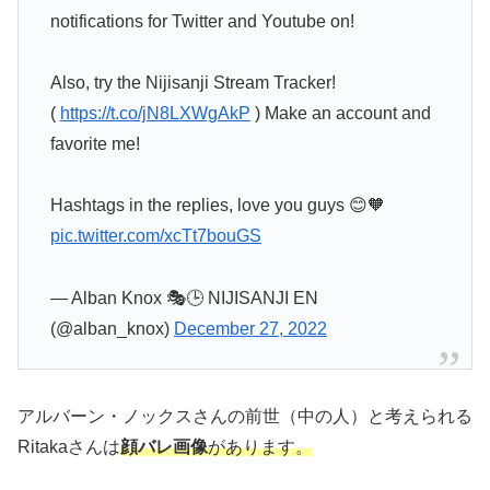
notifications for Twitter and Youtube on!
Also, try the Nijisanji Stream Tracker!
(
https://t.co/jN8LXWgAkP
) Make an account and
favorite me!
Hashtags in the replies, love you guys 😊🧡
pic.twitter.com/xcTt7bouGS
— Alban Knox 🎭🕒 NIJISANJI EN
(@alban_knox)
December 27, 2022
アルバーン・ノックスさんの前世（中の人）と考えられる
Ritakaさんは
顔バレ画像
があります。