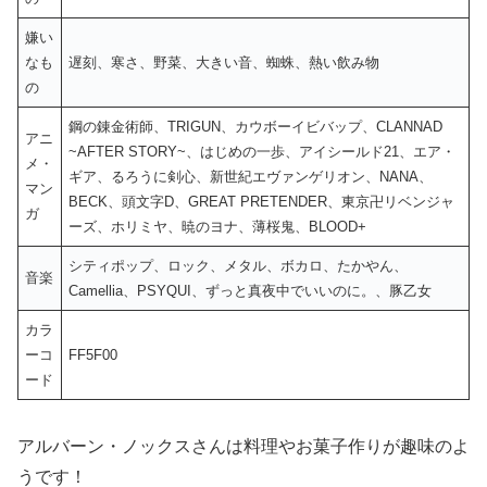
嫌い
なも
遅刻、寒さ、野菜、大きい音、蜘蛛、熱い飲み物
の
鋼の錬金術師、TRIGUN、カウボーイビバップ、CLANNAD
アニ
~AFTER STORY~、はじめの一歩、アイシールド21、エア・
メ・
ギア、るろうに剣心、新世紀エヴァンゲリオン、NANA、
マン
BECK、頭文字D、GREAT PRETENDER、東京卍リベンジャ
ガ
ーズ、ホリミヤ、暁のヨナ、薄桜鬼、BLOOD+
シティポップ、ロック、メタル、ボカロ、たかやん、
音楽
Camellia、PSYQUI、ずっと真夜中でいいのに。、豚乙女
カラ
ーコ
FF5F00
ード
アルバーン・ノックスさんは料理やお菓子作りが趣味のよ
うです！