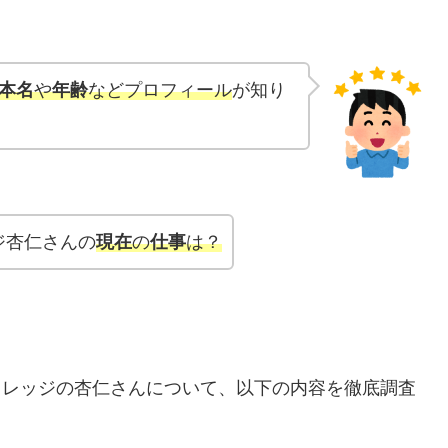
本名
や
年齢
などプロフィール
が知り
ジ杏仁さんの
現在
の
仕事
は？
ーカレッジの杏仁さんについて、以下の内容を徹底調査