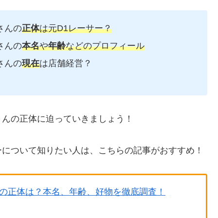
さんの
正体
は元D1レーサー？
さんの
本名
や
年齢
などのプロフィール
さんの
現在
は店舗経営？
さんの正体に迫っていきましょう！
ーについて知りたい人は、こちらの記事がおすすめ！
の正体は？本名、年齢、好物を徹底調査！