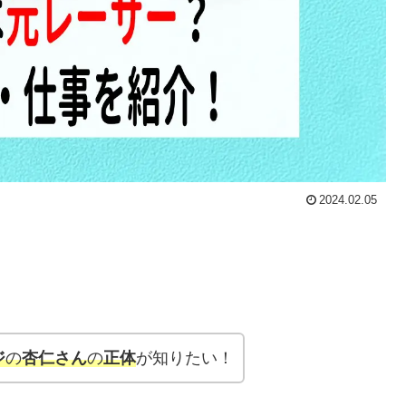
2024.02.05
ジ
の
杏仁さん
の
正体
が知りたい！