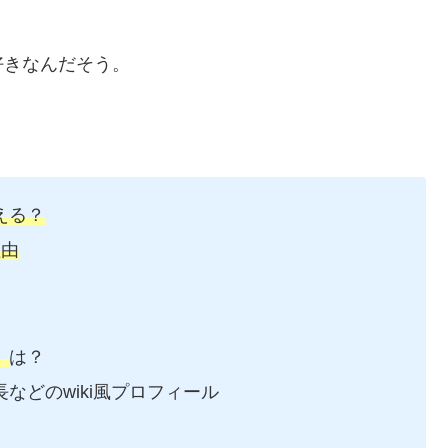
好きなんだそう。
える？
理由
）
は？
などのwiki風プロフィール