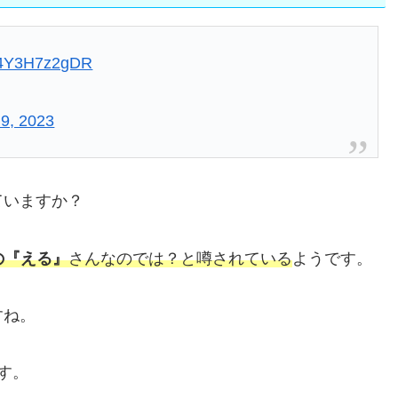
m/4Y3H7z2gDR
9, 2023
ていますか？
の『える』
さんなのでは？と噂されている
ようです。
すね。
す。