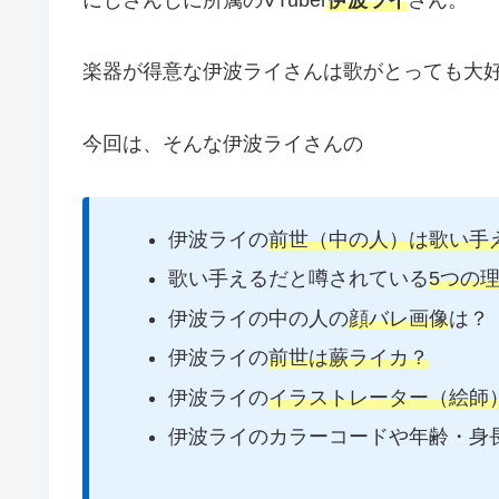
楽器が得意な伊波ライさんは歌がとっても大
今回は、そんな伊波ライさんの
伊波ライの
前世（中の人）は歌い手
歌い手えるだと噂されている
5つの
伊波ライの中の人の
顔バレ画像
は？
伊波ライの
前世は蕨ライカ？
伊波ライの
イラストレーター（絵師
伊波ライのカラーコードや年齢・身長