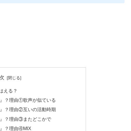
次
はえる？
』？理由①歌声が似ている
』？理由②互いの活動時期
』？理由③またどこかで
』？理由④MIX