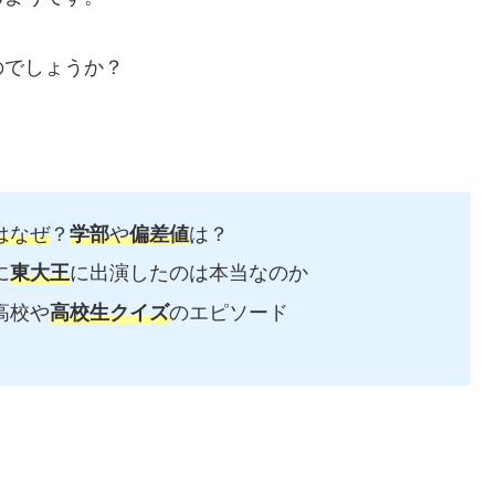
のでしょうか？
はなぜ
？
学部
や
偏差値
は？
に
東大王
に出演したのは本当なのか
高校や
高校生クイズ
のエピソード