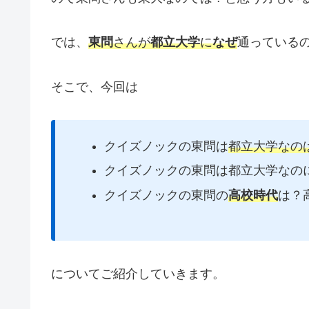
では、
東問
さんが
都立大学
に
なぜ
通っている
そこで、今回は
クイズノックの東問は
都立大学なの
クイズノックの東問は都立大学なの
クイズノックの東問の
高校時代
は？
についてご紹介していきます。