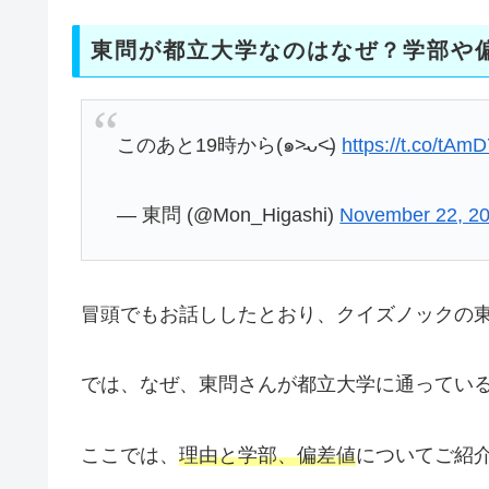
東問が都立大学なのはなぜ？学部や
このあと19時から(๑˃̵ᴗ˂̵)
https://t.co/tA
— 東問 (@Mon_Higashi)
November 22, 2
冒頭でもお話ししたとおり、クイズノックの
では、なぜ、東問さんが都立大学に通ってい
ここでは、
理由と学部、偏差値
についてご紹