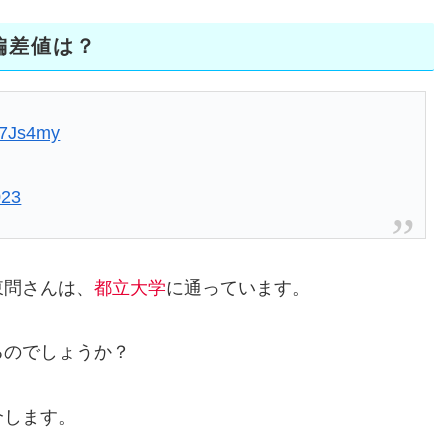
偏差値は？
mD7Js4my
023
東問さんは、
都立大学
に通っています。
るのでしょうか？
介します。