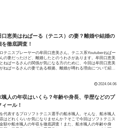
田口恵美はねぱーる（テニス）の妻？離婚や結婚の
細を徹底調査！
ロテニスプレーヤーの牟田口恵美さん。テニス系Youtuberねぱー
んの妻だったけど、離婚したとのうわさがあります。牟田口恵美
とねぱーるさんの関係が気になる方のために、今回は牟田口恵美
がねぱーるさんの妻である根拠、離婚が噂れる理由について紹介
いきます。
2024.04.06
水颯人の年収はいくら？年齢や身長、学歴などのプ
フィール！
を代表するプロソフトテニス選手の船水颯人。そんな、船水颯人
収はどれくらいか気になりませんか？そこで今回はソフトテニス
金額や船水颯人の年収を徹底調査！また、船水颯人の年齢や身