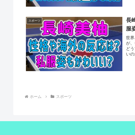
長
スポーツ
服
世界
が、
どう
いの
応に
まし
ホーム
スポーツ