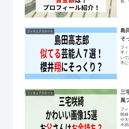
長、
し、
島
フィギュアスケート
そ
フィ
手！
いて
手に
三
フィギュアスケート
風
フィ
咲綺
や大
今回