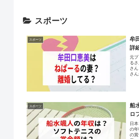
スポーツ
牟
スポーツ
詳
元プ
るさ
さん
さん
して
船
スポーツ
ロ
日本
の年
の賞