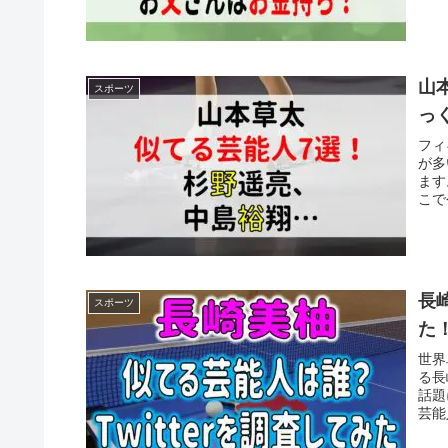
山
スポーツ
っ
フィ
が多
ます
こで
長
スポーツ
た
世界
る長
話題
芸能