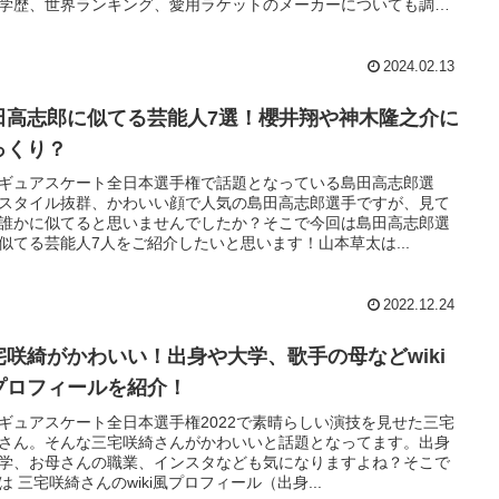
学歴、世界ランキング、愛用ラケットのメーカーについても調査
紹介します！
2024.02.13
田高志郎に似てる芸能人7選！櫻井翔や神木隆之介に
っくり？
ギュアスケート全日本選手権で話題となっている島田高志郎選
スタイル抜群、かわいい顔で人気の島田高志郎選手ですが、見て
誰かに似てると思いませんでしたか？そこで今回は島田高志郎選
似てる芸能人7人をご紹介したいと思います！山本草太は...
2022.12.24
宅咲綺がかわいい！出身や大学、歌手の母などwiki
プロフィールを紹介！
ギュアスケート全日本選手権2022で素晴らしい演技を見せた三宅
さん。そんな三宅咲綺さんがかわいいと話題となってます。出身
学、お母さんの職業、インスタなども気になりますよね？そこで
は 三宅咲綺さんのwiki風プロフィール（出身...