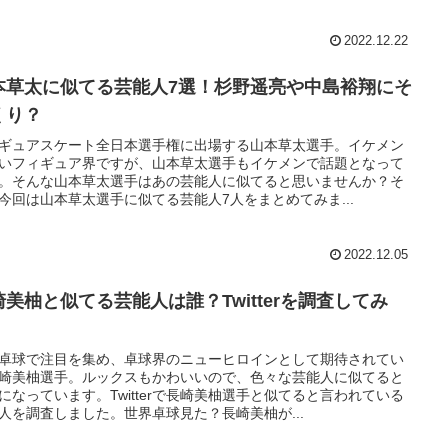
2022.12.22
本草太に似てる芸能人7選！杉野遥亮や中島裕翔にそ
くり？
ギュアスケート全日本選手権に出場する山本草太選手。イケメン
いフィギュア界ですが、山本草太選手もイケメンで話題となって
。そんな山本草太選手はあの芸能人に似てると思いませんか？そ
今回は山本草太選手に似てる芸能人7人をまとめてみま...
2022.12.05
崎美柚と似てる芸能人は誰？Twitterを調査してみ
！
卓球で注目を集め、卓球界のニューヒロインとして期待されてい
崎美柚選手。ルックスもかわいいので、色々な芸能人に似てると
になっています。Twitterで長崎美柚選手と似てると言われている
人を調査しました。世界卓球見た？長崎美柚が...