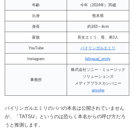
年齢
今年（2024年）35歳
出身
熊本県
身長
約183～4cm
家族
長女エミリ、母、弟3人
YouTube
バイリンガルエミリ
Instagram
bilingual_emily
株式会社ソニー・ミュージック
ソリューションズ
事務所
メディアプラスカンパニー
anyshe
バイリンガルエミリのパパの本名は公開されていません
が、「TATSU」というのは恐らく本名からの呼び方だろ
うと推測します。