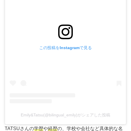
この投稿をInstagramで見る
Emily&Tatsu(@bilingual_emily)がシェアした投稿
TATSUさんの
学歴
や
経歴
の、学校や会社など具体的な名